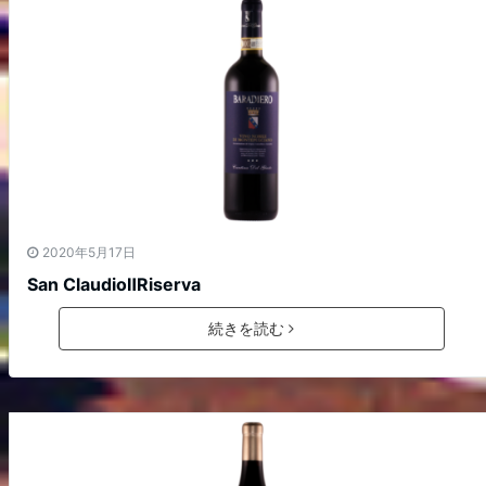
2020年5月17日
San ClaudioⅡRiserva
続きを読む