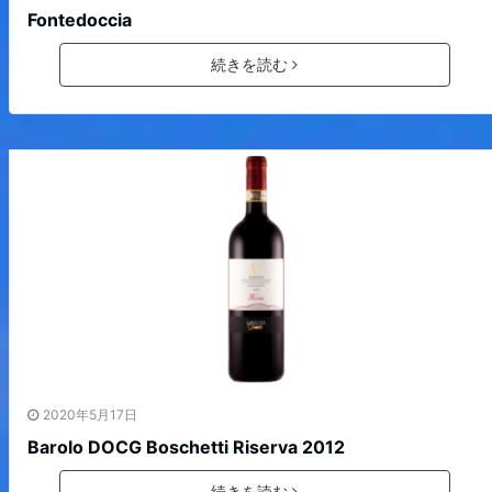
Fontedoccia
続きを読む
2020年5月17日
Barolo DOCG Boschetti Riserva 2012
続きを読む