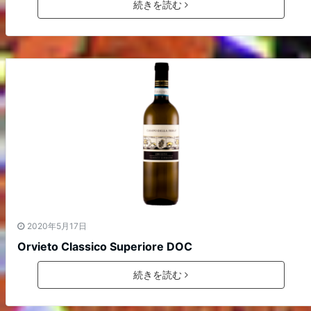
続きを読む
2020年5月17日
Orvieto Classico Superiore DOC
続きを読む