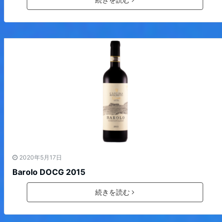
2020年5月17日
Barolo DOCG 2015
続きを読む