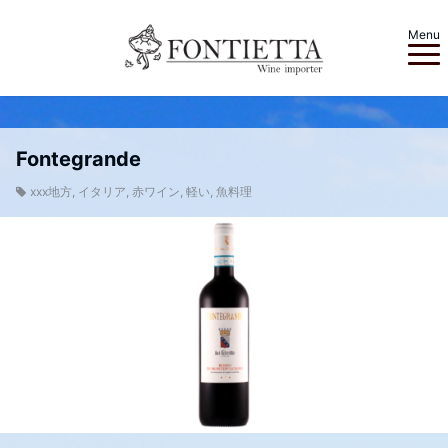
Menu
Fontegrande
xxx地方
,
イタリア
,
赤ワイン
,
軽い
,
魚料理